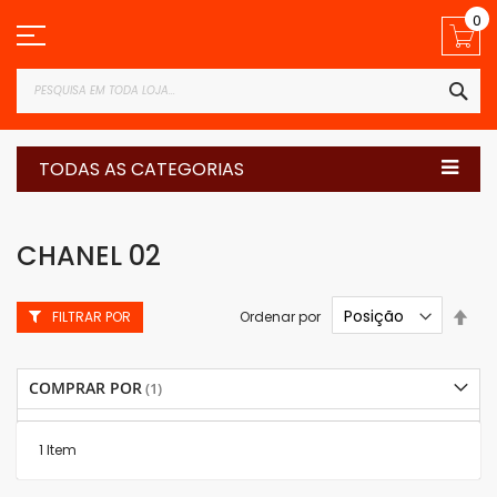
Pular
0
para
o
conteúdo
PES
TODAS AS CATEGORIAS
CHANEL 02
Defi
Ordenar por
FILTRAR POR
Dir
Dec
COMPRAR POR
1
Item