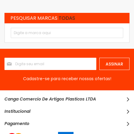
PESQUISAR MARCAS
TODAS
Inscreva-
ASSINAR
se
na
nossa
Cadastre-se para receber nossas ofertas!
Newsletter:
Canga Comercio De Artigos Plasticos LTDA
Institucional
Pagamento