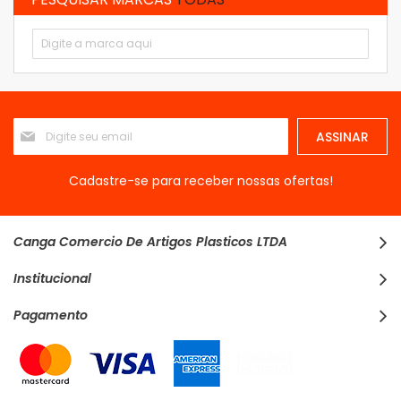
Inscreva-
ASSINAR
se
na
nossa
Cadastre-se para receber nossas ofertas!
Newsletter:
Canga Comercio De Artigos Plasticos LTDA
Institucional
Pagamento