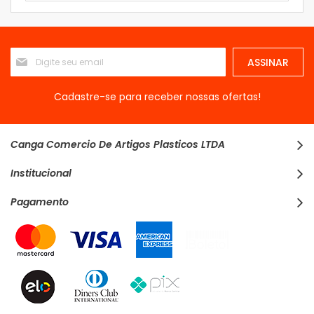
Inscreva-
ASSINAR
se
na
nossa
Cadastre-se para receber nossas ofertas!
Newsletter:
Canga Comercio De Artigos Plasticos LTDA
Institucional
Pagamento