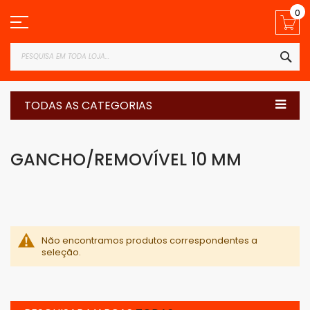
Pular
0
para
o
conteúdo
PES
TODAS AS CATEGORIAS
GANCHO/REMOVÍVEL 10 MM
Não encontramos produtos correspondentes a
seleção.