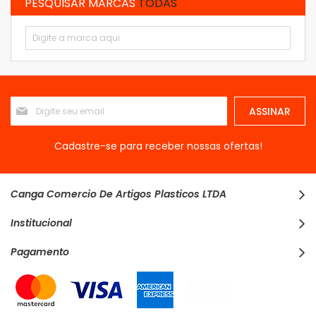
PESQUISAR MARCAS
TODAS
Inscreva-
ASSINAR
se
na
nossa
Cadastre-se para receber nossas ofertas!
Newsletter:
Canga Comercio De Artigos Plasticos LTDA
Institucional
Pagamento