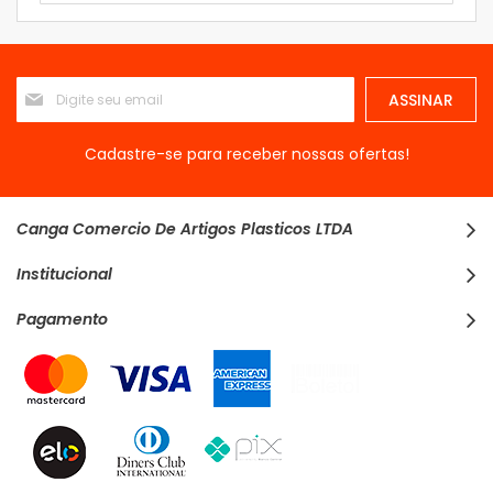
Inscreva-
ASSINAR
se
na
nossa
Cadastre-se para receber nossas ofertas!
Newsletter:
Canga Comercio De Artigos Plasticos LTDA
Institucional
Pagamento