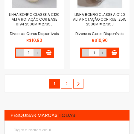
LINHA BONFIO CLASSE A C120
LINHA BONFIO CLASSE A C120
ALTA ROTAÇÃO COR BASE
ALTA ROTAÇÃO COR RUBI 2515
0194 2500M = 2735J
2500M = 2735J
Diversas Cores Disponíveis
Diversas Cores Disponíveis
R$10,90
R$10,90
-
+
-
+
Página
Você
Página
Página
Próximo
1
2
esta
lendo
a
PESQUISAR MARCAS
TODAS
pagina