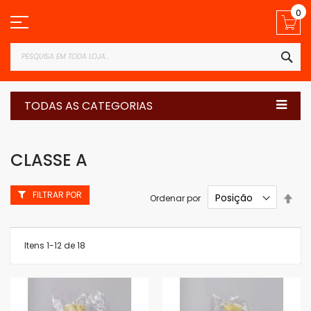
Pular
0
para
o
conteúdo
PES
TODAS AS CATEGORIAS
CLASSE A
FILTRAR POR
Defi
Ordenar por
Dir
Dec
Itens
1
-
12
de
18