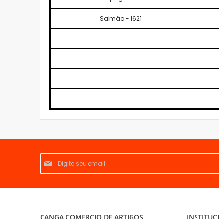
Salmão - 1621
Inscreva-
se
na
nossa
Newsletter:
CANGA COMERCIO DE ARTIGOS
INSTITUC