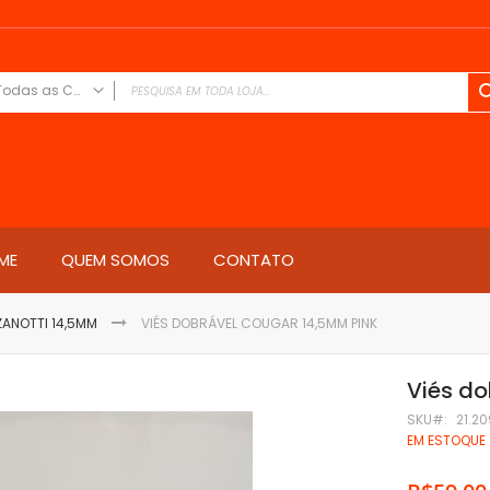
Todas as Categorias
TODAS AS CATEGORIAS
Elásticos
Bico
Fresia 12
Fresia 15
ME
QUEM SOMOS
CONTATO
Primavera 12
Birmania
ANOTTI 14,5MM
VIÉS DOBRÁVEL COUGAR 14,5MM PINK
lille elastok
Florent Elastok
Viés d
Alça
Papiro 10
SKU
21.2
EM ESTOQUE
Cactus 7
Cactus 10