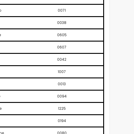
o
0071
0038
e
0605
0607
0042
1007
0013
e
0094
e
1225
0194
ne
0080