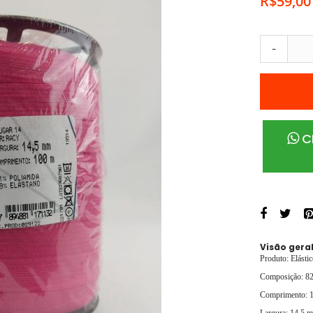
R$59,00
Cactus 13
Cactus 18
Ipe 13
-
Liris 10
Liris 13
Liris 18
Viés Dobravel
Cougar zanotti 14,5mm
C
New pampa Zanotti 15,5mm
Maira Vanity 16mm
Maira Vanity 25mm
Malva Zanotti 16
Anis Zanotti 16mm
Elásticos de cintura
Visão gera
Sem Logo 29mm
Produto: Elásti
Borneo 25
Composição: 82
Cós Personalizado 39mm
Comprimento: 1
Canelado 40
Largura: 14,5 