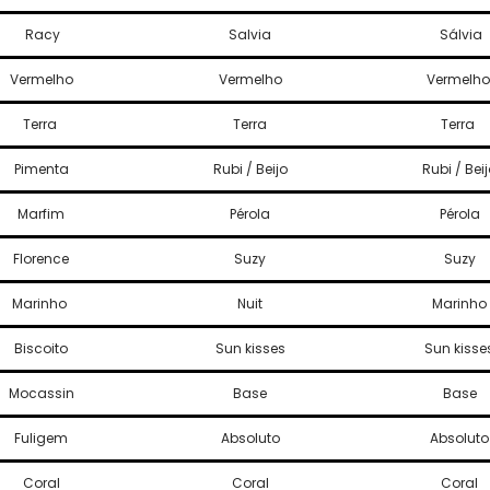
fio-fio-poliester-70g
Racy
Salvia
Sálvia
fio-fio-poliester-300g
Linha
Vermelho
Vermelho
Vermelh
Classe A
Reta
Terra
Terra
Terra
Colchete / Fecho
Pimenta
Rubi / Beijo
Rubi / Bei
Colchete / Fecho Duplo
Colchete / Fecho Triplo
Marfim
Pérola
Pérola
Colchete / Fecho Senhora
Colchete / Fecho Body
Florence
Suzy
Suzy
Colchete / Fecho de Metro Simples
Marinho
Nuit
Marinho
Fecho Metro Duplo
Arcos
Biscoito
Sun kisses
Sun kisse
Universal
Mocassin
Aberto
Base
Base
Fechado
Fuligem
Absoluto
Absoluto
Plástico
Arco em V
Coral
Coral
Coral