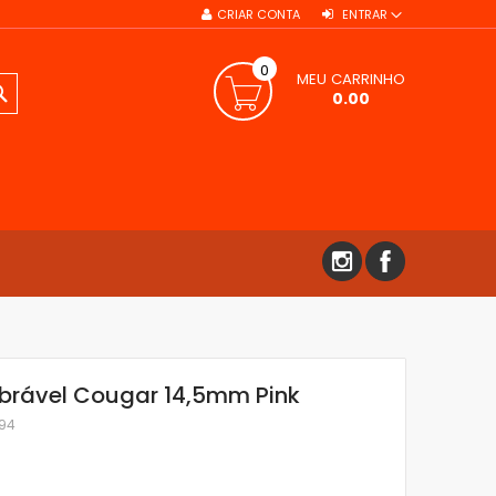
CRIAR CONTA
ENTRAR
0
MEU CARRINHO
PESQUISA
0.00
obrável Cougar 14,5mm Pink
094