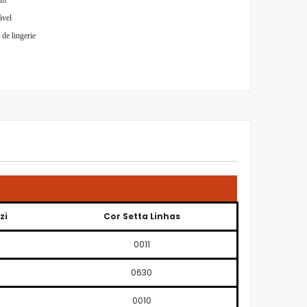
ável
de lingerie
zi
Cor Setta Linhas
0011
0630
0010