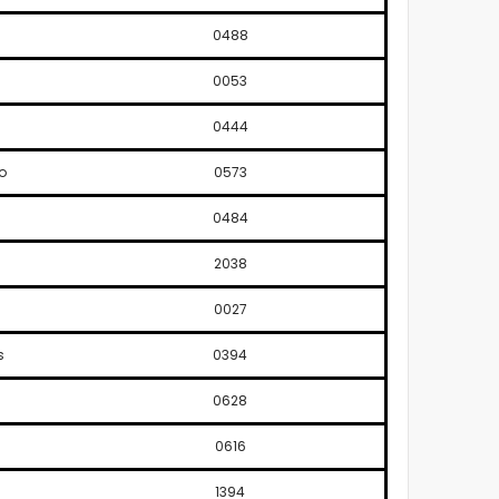
0488
o
0053
0444
jo
0573
0484
2038
0027
s
0394
0628
0616
1394