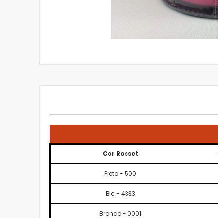
Saltar
para
o
início
da
Galeria
de
imagens
Cor Rosset
Preto - 500
Bic - 4333
Branco - 0001