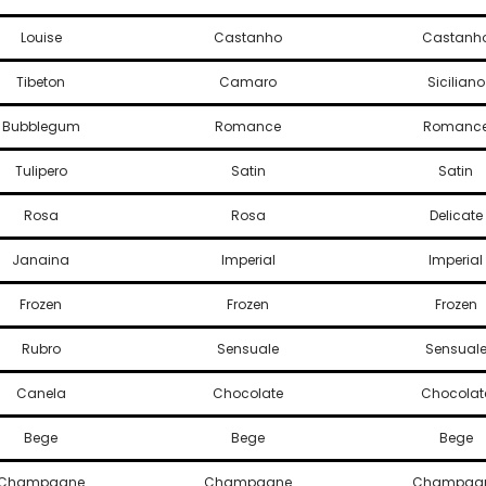
Duplo
Louise
Castanho
Castanh
Acessórios
Laços
Tibeton
Camaro
Siciliano
Chanel 01
Chanel 02
Bubblegum
Romance
Romanc
Mosquito
Tulipero
Satin
Satin
Gordinho
Boneca
Rosa
Rosa
Delicate
Delicate
Margarida
Janaina
Imperial
Imperial
Gravatão
Frozen
Frozen
Frozen
Gravata
Metais-Níquel
Rubro
Sensuale
Sensual
Argola/Regulador 8 mm
Argola/Regulador 10 mm
Canela
Chocolate
Chocolat
Argola/Regulador 13 mm
Bege
Bege
Bege
Argola/Regulador 18 mm
Gancho/Removível 8 mm
Champagne
Champagne
Champag