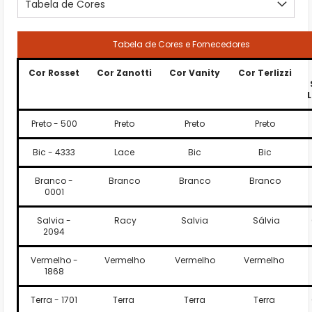
Tabela de Cores
Tabela de Cores e Fornecedores
Cor Rosset
Cor Zanotti
Cor Vanity
Cor Terlizzi
Preto - 500
Preto
Preto
Preto
Bic - 4333
Lace
Bic
Bic
Branco -
Branco
Branco
Branco
0001
Salvia -
Racy
Salvia
Sálvia
2094
Vermelho -
Vermelho
Vermelho
Vermelho
1868
Terra - 1701
Terra
Terra
Terra