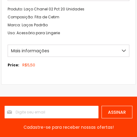
Produto: Laço Chanel 02 Pct 20 Unidades
Composição: Fita de Cetim
Marca: Laços Padrão
Uso: Acessório para Lingerie
Mais informações
Mais
R$5,50
informações
Inscreva-
ASSINAR
se
na
nossa
Cadastre-se para receber nossas ofertas!
Newsletter: