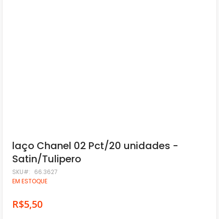
Saltar
laço Chanel 02 Pct/20 unidades -
para
Satin/Tulipero
o
início
SKU
66.3627
da
EM ESTOQUE
Galeria
de
imagens
R$5,50