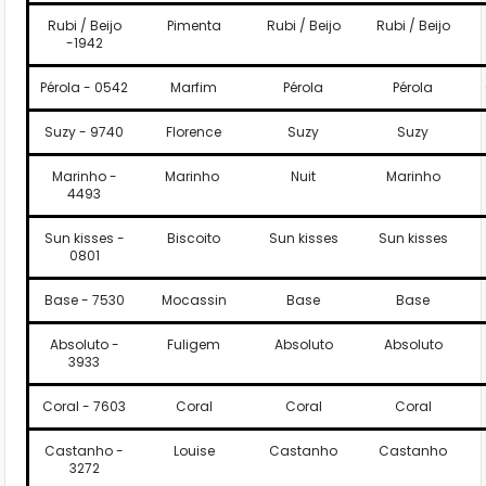
Rubi / Beijo
Pimenta
Rubi / Beijo
Rubi / Beijo
-1942
Pérola - 0542
Marfim
Pérola
Pérola
Suzy - 9740
Florence
Suzy
Suzy
Marinho -
Marinho
Nuit
Marinho
4493
Sun kisses -
Biscoito
Sun kisses
Sun kisses
0801
Base - 7530
Mocassin
Base
Base
Absoluto -
Fuligem
Absoluto
Absoluto
3933
Coral - 7603
Coral
Coral
Coral
Castanho -
Louise
Castanho
Castanho
3272