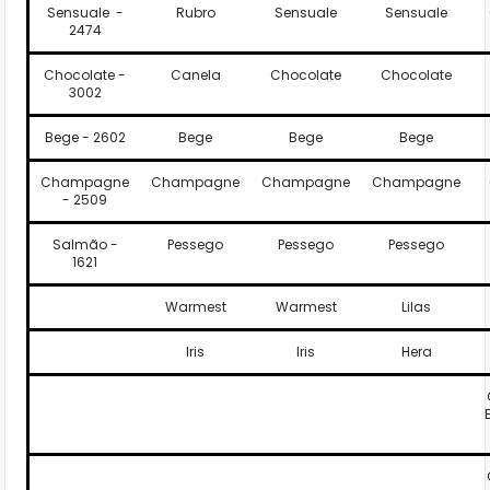
Sensuale -
Rubro
Sensuale
Sensuale
2474
Chocolate -
Canela
Chocolate
Chocolate
3002
Bege - 2602
Bege
Bege
Bege
Champagne
Champagne
Champagne
Champagne
- 2509
Salmão -
Pessego
Pessego
Pessego
1621
Warmest
Warmest
Lilas
Iris
Iris
Hera