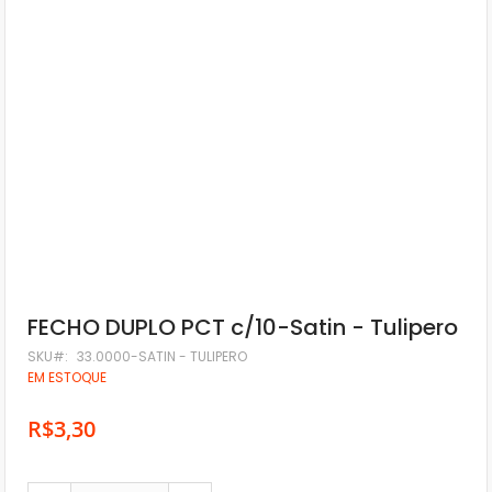
Saltar
FECHO DUPLO PCT c/10-Satin - Tulipero
para
o
SKU
33.0000-SATIN - TULIPERO
início
EM ESTOQUE
da
Galeria
R$3,30
de
imagens