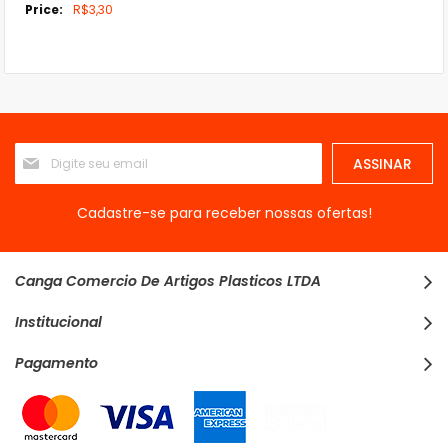
Mais
R$3,30
informações
Inscreva-
ASSINAR
se
na
nossa
Cadastre-se para receber nossas ofertas!
Newsletter:
Canga Comercio De Artigos Plasticos LTDA
Institucional
Pagamento