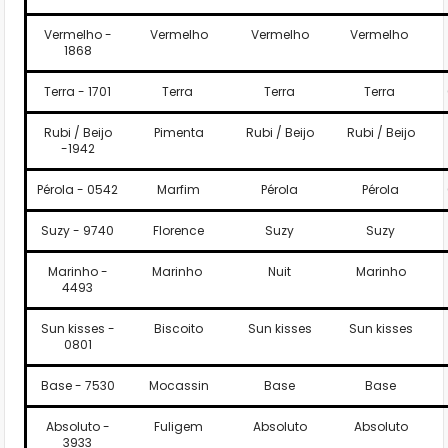
Vermelho -
Vermelho
Vermelho
Vermelho
1868
Terra - 1701
Terra
Terra
Terra
Rubi / Beijo
Pimenta
Rubi / Beijo
Rubi / Beijo
-1942
Pérola - 0542
Marfim
Pérola
Pérola
Suzy - 9740
Florence
Suzy
Suzy
Marinho -
Marinho
Nuit
Marinho
4493
Sun kisses -
Biscoito
Sun kisses
Sun kisses
0801
Base - 7530
Mocassin
Base
Base
Absoluto -
Fuligem
Absoluto
Absoluto
3933