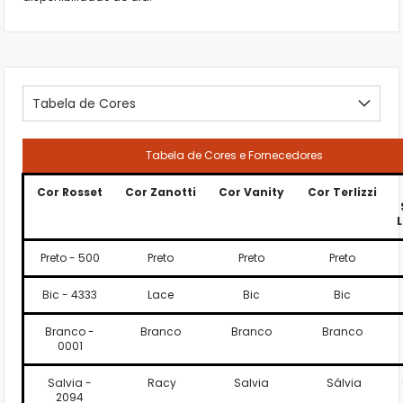
Tabela de Cores
Tabela de Cores e Fornecedores
Cor Rosset
Cor Zanotti
Cor Vanity
Cor Terlizzi
Preto - 500
Preto
Preto
Preto
Bic - 4333
Lace
Bic
Bic
Branco -
Branco
Branco
Branco
0001
Salvia -
Racy
Salvia
Sálvia
2094