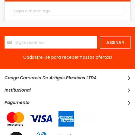
Inscreva-
ASSINAR
se
na
nossa
Cadastre-se para receber nossas ofertas!
Newsletter:
Canga Comercio De Artigos Plasticos LTDA
Institucional
Pagamento