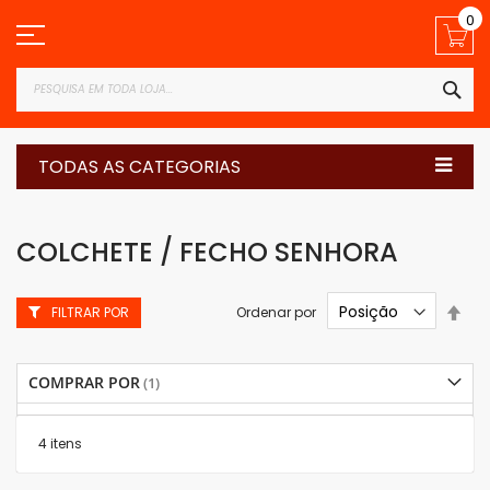
Pular
0
para
o
conteúdo
PES
TODAS AS CATEGORIAS
COLCHETE / FECHO SENHORA
Defi
Ordenar por
FILTRAR POR
Dir
Dec
COMPRAR POR
4
itens