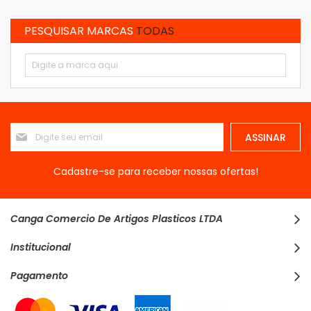
PESQUISAR MARCAS
TODAS
Inscreva-
ASSINAR
se
na
nossa
Cadastre-se para receber nossas ofertas!
Newsletter:
Canga Comercio De Artigos Plasticos LTDA
Institucional
Pagamento