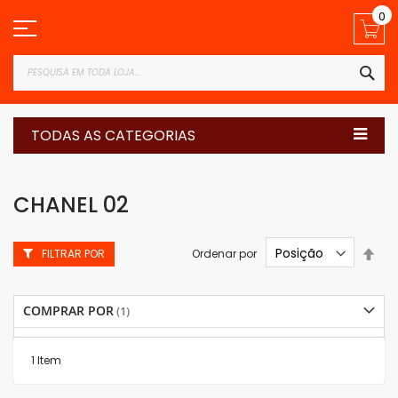
Pular
0
para
o
conteúdo
PES
TODAS AS CATEGORIAS
CHANEL 02
Defi
Ordenar por
FILTRAR POR
Dir
Dec
COMPRAR POR
1
Item