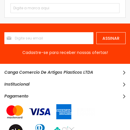
Inscreva-
ASSINAR
se
na
nossa
Cadastre-se para receber nossas ofertas!
Newsletter:
Canga Comercio De Artigos Plasticos LTDA
Institucional
Pagamento